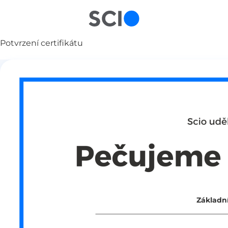
Potvrzení certifikátu
Základní