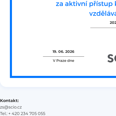
202
19. 06. 2026
Kontakt:
zs@scio.cz
Tel.: + 420 234 705 055